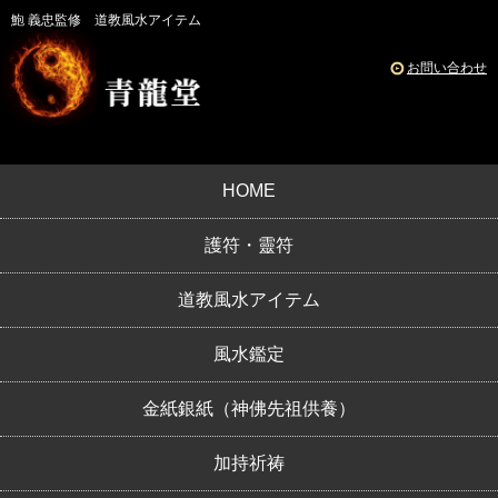
鮑 義忠監修 道教風水アイテム
お問い合わせ
HOME
護符・靈符
道教風水アイテム
風水鑑定
金紙銀紙（神佛先祖供養）
加持祈祷