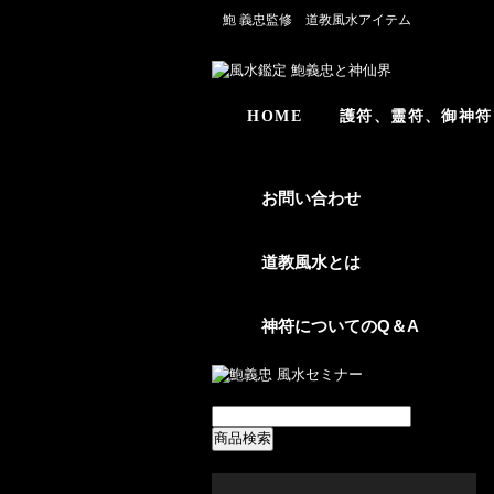
鮑 義忠監修 道教風水アイテム
HOME
護符、靈符、御神符
お問い合わせ
道教風水とは
神符についてのQ＆A
商品検索