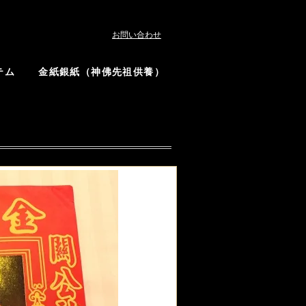
お問い合わせ
テム
金紙銀紙（神佛先祖供養）