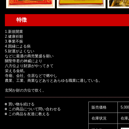
特徴
1.新規開業
2.健康祈願
3.事業不振
4.因縁による病
5.財運がよくない
などに最適の商売繁盛を願い
關聖帝君の神威により
八方位より財源がやってきて
栄える金紙。
寺廟、会社、住居などで燃やし
農業、工業、商業などありとあらゆる職業に適している。
玄関か財の方位で炊く。
買い物を続ける
販売価格
5,0
この商品について問い合わせる
この商品を友達に教える
在庫状況
在庫