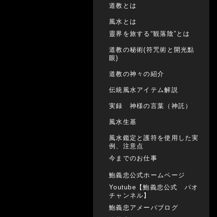
道教とは
風水とは
靈界を旅する“観落陰”とは
道教の秘術(符咒術と開光點
眼)
道教の神々の紹介
伝統風水アイテム解説
実録 神様の言葉（神託）
風水生基
風水鑑定と護符を使用した実
例、注意点
今までのお仕事
鮑義忠公式ホームページ
Youtube【鮑義忠公式 パオ
チャンネル】
鮑義忠アメーバブログ