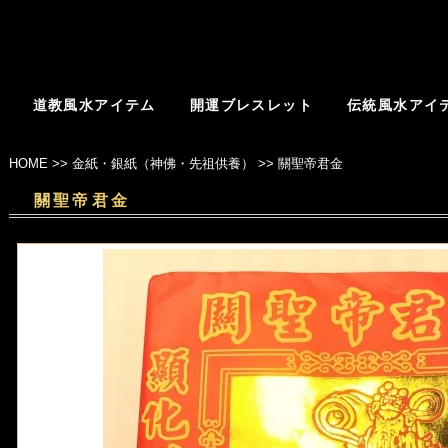
道教風水アイテム
開運ブレスレット
伝統風水アイ
HOME
>>
金紙・銀紙（神佛・先祖供養）
>>
關聖帝君金
關聖帝君金