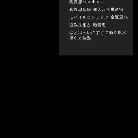
鮑義忠Facebook
鮑義忠監修 先天八字推命術
モバイルコンテンツ 金運風水
道教法術占 鮑義忠
恋と出会いにすぐに効く風水
運命方位盤