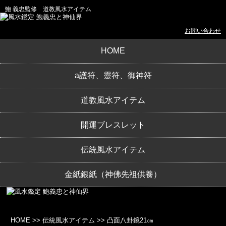
鮑 義忠監修 道教風水アイテム
お問い合わせ
HOME
a護符、靈符、御神符
道教風水アイテム
開運ブレスレット
伝統風水アイテム
金紙銀紙（神佛先祖供養）
HOME
>>
伝統風水アイテム
>>
凸面八卦鏡21㎝