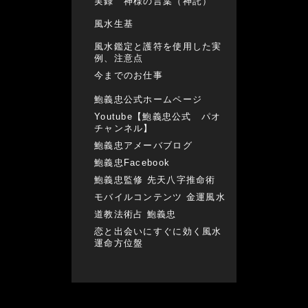
実録 神様の言葉（神託）
風水生基
風水鑑定と護符を使用した実
例、注意点
今までのお仕事
鮑義忠公式ホームページ
Youtube【鮑義忠公式 パオ
チャンネル】
鮑義忠アメーバブログ
鮑義忠Facebook
鮑義忠監修 先天八字推命術
モバイルコンテンツ 金運風水
道教法術占 鮑義忠
恋と出会いにすぐに効く風水
運命方位盤