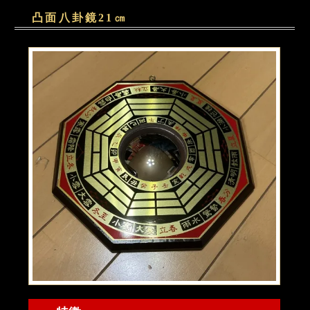
凸面八卦鏡21㎝